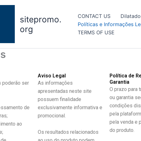
CONTACT US
Dilatado
sitepromo.
Políticas e Informações Le
org
TERMS OF USE
is
Aviso Legal
Política de 
Garantia
 poderão ser
As informações
O prazo para t
apresentadas neste site
ou garantia s
possuem finalidade
condições dis
essamento de
exclusivamente informativa e
pela platafor
as;
promocional.
pela venda e p
imento ao
do produto.
e;
Os resultados relacionados
 de
ao uso do produto podem