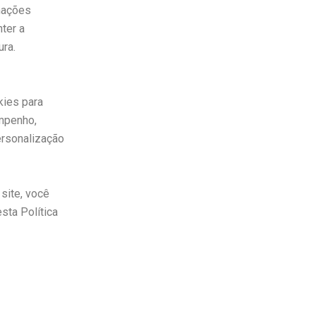
mações
ter a
ra.
kies para
mpenho,
rsonalização
 site, você
sta Política