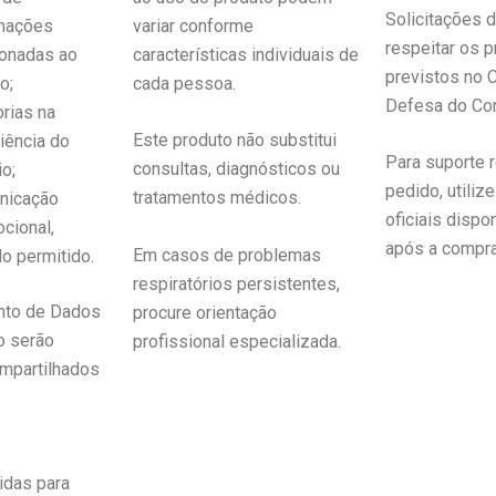
Solicitações 
mações
variar conforme
respeitar os 
ionadas ao
características individuais de
previstos no 
o;
cada pessoa.
Defesa do Co
rias na
Este produto não substitui
iência do
Para suporte 
consultas, diagnósticos ou
io;
pedido, utiliz
tratamentos médicos.
nicação
oficiais dispo
cional,
após a compra
Em casos de problemas
o permitido.
respiratórios persistentes,
nto de Dados
procure orientação
o serão
profissional especializada.
mpartilhados
das para