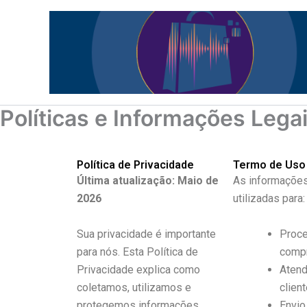
Ir
para
o
conteúdo
Políticas e Informações Lega
Política de Privacidade
Termo de Uso
Última atualização: Maio de
As informações
2026
utilizadas para:
Sua privacidade é importante
Proc
para nós. Esta Política de
compr
Privacidade explica como
Atend
coletamos, utilizamos e
client
protegemos informações
Envio