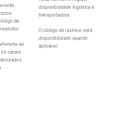
deverão
disponibilidade logística e
prazos
transportadora.
Código de
nsumidor.
O código de rastreio será
disponibilizado quando
referente ao
aplicável.
e os canais
nibilizados
.