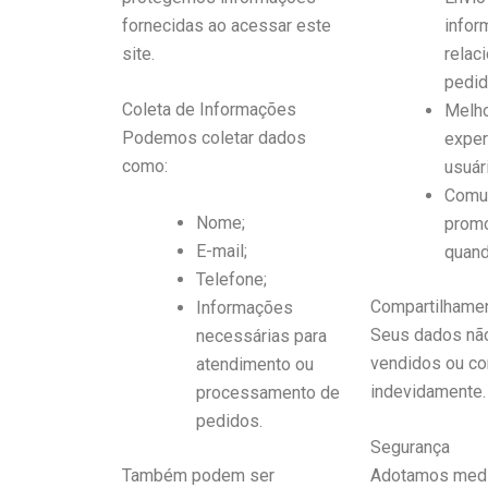
fornecidas ao acessar este
infor
site.
relac
pedid
Coleta de Informações
Melho
Podemos coletar dados
exper
como:
usuár
Comu
Nome;
promo
E-mail;
quand
Telefone;
Compartilhame
Informações
Seus dados nã
necessárias para
vendidos ou co
atendimento ou
indevidamente.
processamento de
pedidos.
Segurança
Também podem ser
Adotamos medi