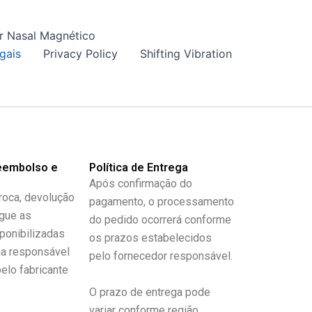
r Nasal Magnético
gais
Privacy Policy
Shifting Vibration
Reembolso e
Política de Entrega
Após confirmação do
roca, devolução
pagamento, o processamento
egue as
do pedido ocorrerá conforme
ponibilizadas
os prazos estabelecidos
ma responsável
pelo fornecedor responsável.
elo fabricante
O prazo de entrega pode
variar conforme região,